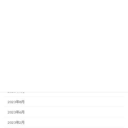
BB-CLUB〈実績〉
お知らせ
この店ドットコム
アーカイブ
2025年3月
2025年2月
2023年12月
2023年9月
2023年8月
2023年6月
2023年2月