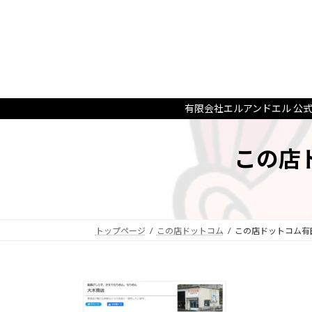
コ
ナ
ン
ビ
テ
ゲ
ン
ー
ツ
シ
へ
ョ
ス
ン
有限会社エルアンドエル 公
キ
に
ッ
移
この店
プ
動
トップページ
この店ドットコム
この店ドットコム有