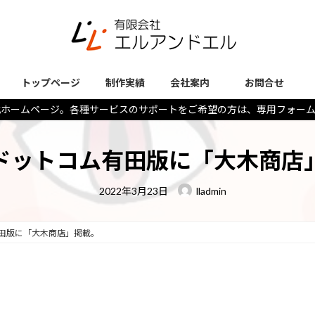
トップページ
制作実績
会社案内
お問合せ
式ホームページ。各種サービスのサポートをご希望の方は、専用フォー
ドットコム有田版に「大木商店
最
2022年3月23日
lladmin
終
更
新
日
田版に「大木商店」掲載。
時
: