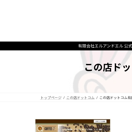
コ
ナ
ン
ビ
テ
ゲ
ン
ー
ツ
シ
へ
ョ
ス
ン
有限会社エルアンドエル 公
キ
に
ッ
移
この店ドッ
プ
動
トップページ
この店ドットコム
この店ドットコム有