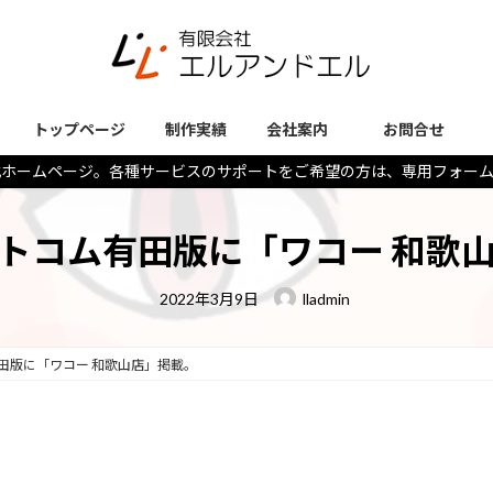
トップページ
制作実績
会社案内
お問合せ
式ホームページ。各種サービスのサポートをご希望の方は、専用フォー
トコム有田版に「ワコー 和歌
最
2022年3月9日
lladmin
終
更
新
日
田版に「ワコー 和歌山店」掲載。
時
: