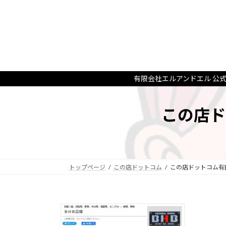
コ
ナ
ン
ビ
テ
ゲ
ン
ー
ツ
シ
へ
ョ
ス
ン
有限会社エルアンドエル 公
キ
に
ッ
移
この店ド
プ
動
トップページ
この店ドットコム
この店ドットコム有