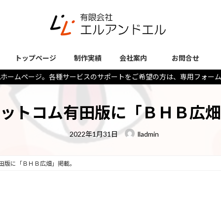
トップページ
制作実績
会社案内
お問合せ
式ホームページ。各種サービスのサポートをご希望の方は、専用フォー
ットコム有田版に「ＢＨＢ広畑
最
2022年1月31日
lladmin
終
更
新
日
田版に「ＢＨＢ広畑」掲載。
時
: