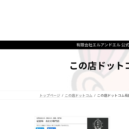
コ
ナ
ン
ビ
テ
ゲ
ン
ー
ツ
シ
へ
ョ
ス
ン
有限会社エルアンドエル 公
キ
に
ッ
移
この店ドット
プ
動
トップページ
この店ドットコム
この店ドットコム有