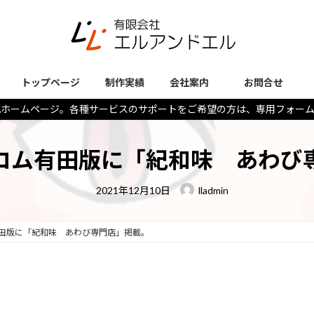
トップページ
制作実績
会社案内
お問合せ
式ホームページ。各種サービスのサポートをご希望の方は、専用フォー
コム有田版に「紀和味 あわび
最
2021年12月10日
lladmin
終
更
新
日
田版に「紀和味 あわび専門店」掲載。
時
: