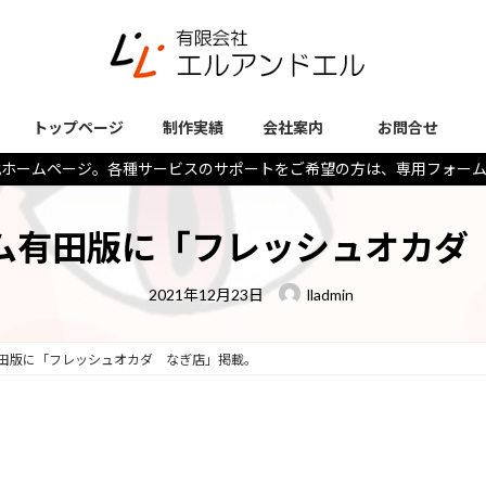
トップページ
制作実績
会社案内
お問合せ
式ホームページ。各種サービスのサポートをご希望の方は、専用フォー
ム有田版に「フレッシュオカダ
最
2021年12月23日
lladmin
終
更
新
日
田版に「フレッシュオカダ なぎ店」掲載。
時
: