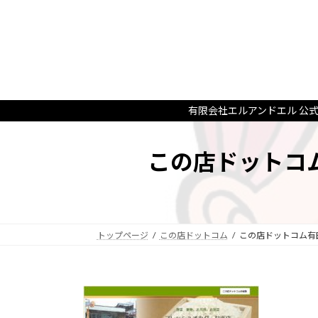
コ
ナ
ン
ビ
テ
ゲ
ン
ー
ツ
シ
へ
ョ
ス
ン
有限会社エルアンドエル 公
キ
に
ッ
移
この店ドットコ
プ
動
トップページ
この店ドットコム
この店ドットコム有