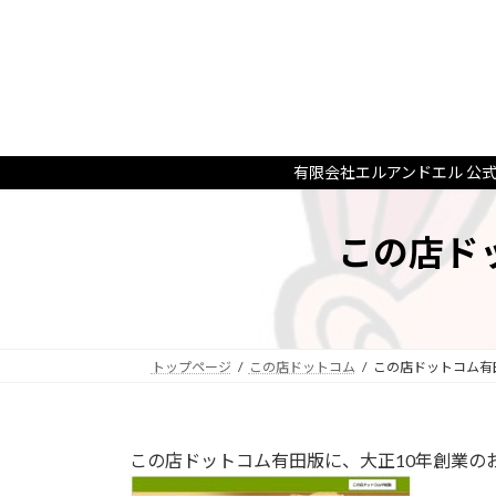
コ
ナ
ン
ビ
テ
ゲ
ン
ー
ツ
シ
へ
ョ
ス
ン
有限会社エルアンドエル 公
キ
に
ッ
移
この店ド
プ
動
トップページ
この店ドットコム
この店ドットコム有
この店ドットコム有田版に、大正10年創業の