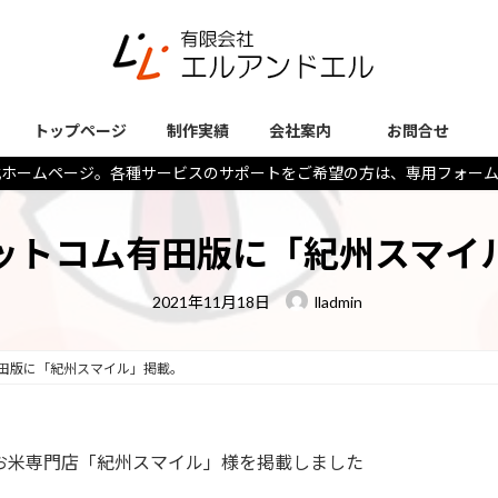
トップページ
制作実績
会社案内
お問合せ
式ホームページ。各種サービスのサポートをご希望の方は、専用フォー
ットコム有田版に「紀州スマイ
最
2021年11月18日
lladmin
終
更
新
日
田版に「紀州スマイル」掲載。
時
:
お米専門店「紀州スマイル」様を掲載しました